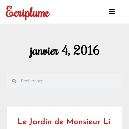
Aller
Ecriplume
au
Main
contenu
Menu
janvier 4, 2016
Rechercher
Rechercher
Le Jardin de Monsieur Li