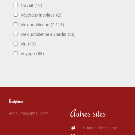
Travail
(12)
Végétaux insolites
(2)
Vie quotidienne
(2 113)
Vie quotidienne au jardin
(26)
Vin
(13)
Voyage
(88)
Ecriplume
Autres sites
ecriplume@gmail.com
Le Jardin d'Écriplume