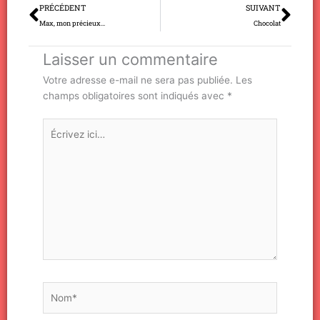
Précédent
Sui
PRÉCÉDENT
SUIVANT
Max, mon précieux…
Chocolat
Laisser un commentaire
Votre adresse e-mail ne sera pas publiée.
Les
champs obligatoires sont indiqués avec
*
Écrivez
ici…
Nom*