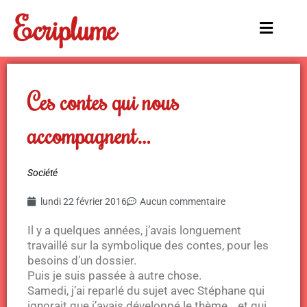
Aller
Ecriplume
au
Main
contenu
Menu
Ces contes qui nous
accompagnent…
Société
lundi 22 février 2016
Aucun commentaire
Il y a quelques années, j’avais longuement
travaillé sur la symbolique des contes, pour les
besoins d’un dossier.
Puis je suis passée à autre chose.
Samedi, j’ai reparlé du sujet avec Stéphane qui
ignorait que j’avais développé le thème… et qui