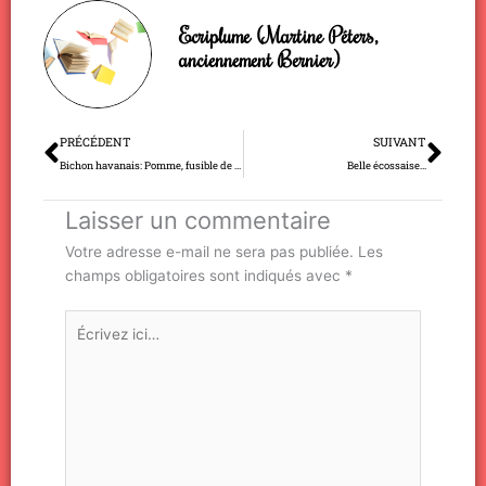
Ecriplume (Martine Péters,
anciennement Bernier)
Précédent
Sui
PRÉCÉDENT
SUIVANT
Bichon havanais: Pomme, fusible de charme…
Belle écossaise…
Laisser un commentaire
Votre adresse e-mail ne sera pas publiée.
Les
champs obligatoires sont indiqués avec
*
Écrivez
ici…