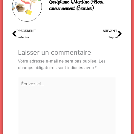
Ecriplume (Martine Péters,
anciennement Bernier)
Précédent
Sui
PRÉCÉDENT
SUIVANT
La dérive
Pépite!
Laisser un commentaire
Votre adresse e-mail ne sera pas publiée.
Les
champs obligatoires sont indiqués avec
*
Écrivez
ici…