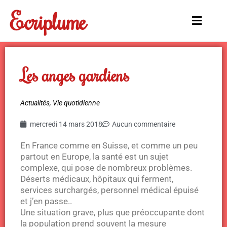
Aller
Ecriplume
au
Main
contenu
Menu
Les anges gardiens
Actualités
,
Vie quotidienne
mercredi 14 mars 2018
Aucun commentaire
En France comme en Suisse, et comme un peu
partout en Europe, la santé est un sujet
complexe, qui pose de nombreux problèmes.
Déserts médicaux, hôpitaux qui ferment,
services surchargés, personnel médical épuisé
et j’en passe..
Une situation grave, plus que préoccupante dont
la population prend souvent la mesure