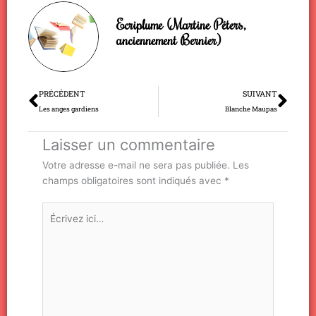
Ecriplume (Martine Péters,
anciennement Bernier)
Précédent
Sui
PRÉCÉDENT
SUIVANT
Les anges gardiens
Blanche Maupas
Laisser un commentaire
Votre adresse e-mail ne sera pas publiée.
Les
champs obligatoires sont indiqués avec
*
Écrivez
ici…