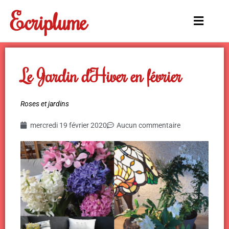
Aller
Ecriplume
au
Main
contenu
Menu
Le Jardin d’Hiver en février
Roses et jardins
mercredi 19 février 2020
Aucun commentaire