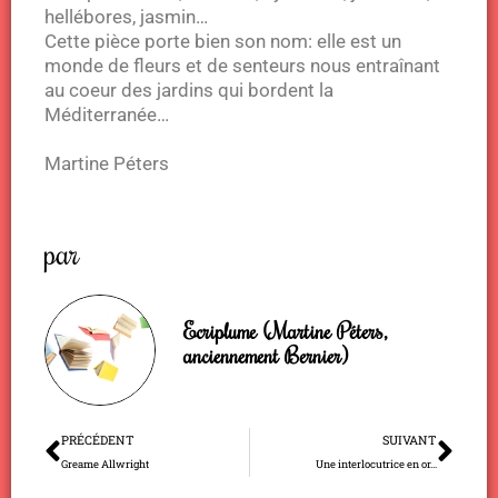
hellébores, jasmin…
Cette pièce porte bien son nom: elle est un
monde de fleurs et de senteurs nous entraînant
au coeur des jardins qui bordent la
Méditerranée…
Martine Péters
par
Ecriplume (Martine Péters,
anciennement Bernier)
Précédent
Sui
PRÉCÉDENT
SUIVANT
Greame Allwright
Une interlocutrice en or…