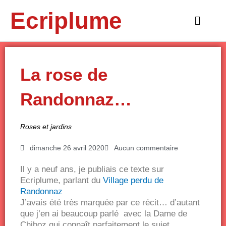
Aller
Ecriplume
au
Main
contenu
Menu
La rose de
Randonnaz…
Roses et jardins
dimanche 26 avril 2020
Aucun commentaire
Il y a neuf ans, je publiais ce texte sur
Ecriplume, parlant du
Village perdu de
Randonnaz
J’avais été très marquée par ce récit… d’autant
que j’en ai beaucoup parlé avec la Dame de
Chiboz qui connaît parfaitement le sujet.