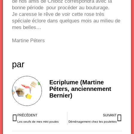
de nos amis de Chiboz correspondra avec la
bonne période pour procéder au bouturage.
Je caresse le rêve de voir cette rose très
spéciale éclore dans quelques mois au milieu de
mes belles…
Martine Péters
par
Ecriplume (Martine
Péters, anciennement
Bernier)
Précédent
Sui
PRÉCÉDENT
SUIVANT
Les oeufs de mes mini poules
Déménagement chez les poulettes