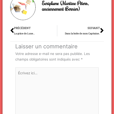
Ecriplume (Martine Péters,
anciennement Bernier)
Précédent
Sui
PRÉCÉDENT
SUIVANT
La grâce de Lune…
Dans la boîte de mon Capitaine..
Laisser un commentaire
Votre adresse e-mail ne sera pas publiée.
Les
champs obligatoires sont indiqués avec
*
Écrivez
ici…