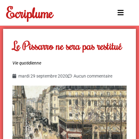
Aller
Ecriplume
au
Main
contenu
Menu
Le Pissarro ne sera pas restitué
Vie quotidienne
mardi 29 septembre 2020
Aucun commentaire