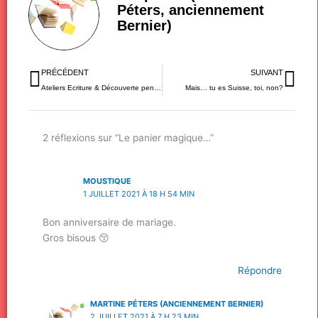
Péters, anciennement
Bernier)
Précédent
Sui
PRÉCÉDENT
SUIVANT
Ateliers Ecriture & Découverte pendant l’été
Mais… tu es Suisse, toi, non?
2 réflexions sur “Le panier magique…”
MOUSTIQUE
1 JUILLET 2021 À 18 H 54 MIN
Bon anniversaire de mariage.
Gros bisous 😚
Répondre
MARTINE PÉTERS (ANCIENNEMENT BERNIER)
2 JUILLET 2021 À 7 H 23 MIN