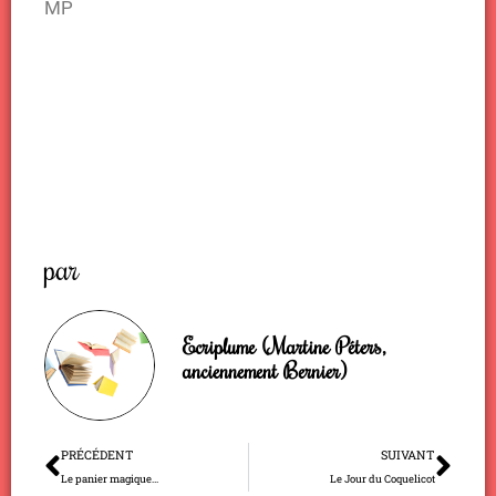
MP
par
Ecriplume (Martine Péters,
anciennement Bernier)
Précédent
Sui
PRÉCÉDENT
SUIVANT
Le panier magique…
Le Jour du Coquelicot