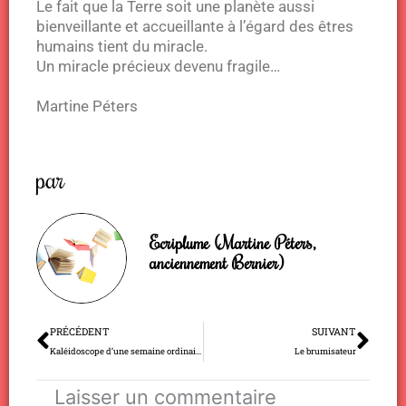
Le fait que la Terre soit une planète aussi
bienveillante et accueillante à l’égard des êtres
humains tient du miracle.
Un miracle précieux devenu fragile…
Martine Péters
par
Ecriplume (Martine Péters,
anciennement Bernier)
Précédent
Sui
PRÉCÉDENT
SUIVANT
Kaléidoscope d’une semaine ordinaire
Le brumisateur
Laisser un commentaire