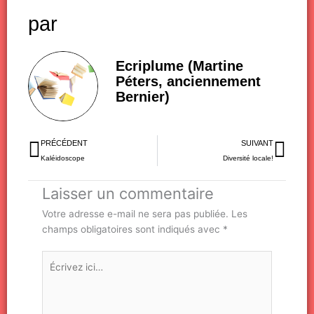
par
Ecriplume (Martine
Péters, anciennement
Bernier)
Précédent
Sui
PRÉCÉDENT
SUIVANT
Kaléidoscope
Diversité locale!
Laisser un commentaire
Votre adresse e-mail ne sera pas publiée.
Les
champs obligatoires sont indiqués avec
*
Écrivez
ici…