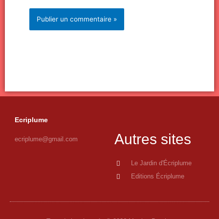
Ecriplume
Autres sites
ecriplume@gmail.com
Le Jardin d'Écriplume
Editions Écriplume