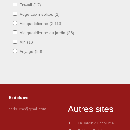
Travail
(12)
Végétaux insolites
(2)
Vie quotidienne
(2 113)
Vie quotidienne au jardin
(26)
Vin
(13)
Voyage
(88)
Ecriplume
Autres sites
ecriplume@gmail.com
Le Jardin d'Écriplume