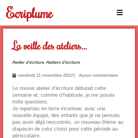
Aller
Ecriplume
au
Main
contenu
Menu
La veille des ateliers…
Atelier d'écriture
,
Ateliers d'écriture
vendredi 11 novembre 2022
Aucun commentaire
Le nouvel atelier d’écriture débutait cette
semaine et, comme d’habitude, je me posais
mille questions.
Je repartais en terre inconnue, avec une
nouvelle équipe, des enfants que je ne pensais
pas avoir déjà rencontrés, un nouveau thème au
diapason de celui choisi pour cette période au
périscolaire.