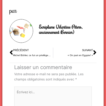
par
Ecriplume (Martine Péters,
anciennement Bernier)
Précédent
Sui
PRÉCÉDENT
SUIVANT
Michel Bühler, ce fut un privilège…
« On part en Egypte! »
Laisser un commentaire
Votre adresse e-mail ne sera pas publiée.
Les
champs obligatoires sont indiqués avec
*
Écrivez
ici…