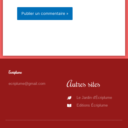
Ecriplume
Autres sites
ecriplume@gmail.com
Le Jardin d'Écriplume
Editions Écriplume