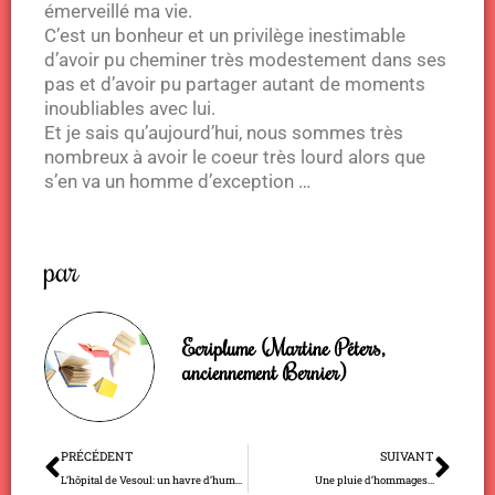
émerveillé ma vie.
C’est un bonheur et un privilège inestimable
d’avoir pu cheminer très modestement dans ses
pas et d’avoir pu partager autant de moments
inoubliables avec lui.
Et je sais qu’aujourd’hui, nous sommes très
nombreux à avoir le coeur très lourd alors que
s’en va un homme d’exception …
par
Ecriplume (Martine Péters,
anciennement Bernier)
Précédent
Sui
PRÉCÉDENT
SUIVANT
L’hôpital de Vesoul: un havre d’humanité…
Une pluie d’hommages…