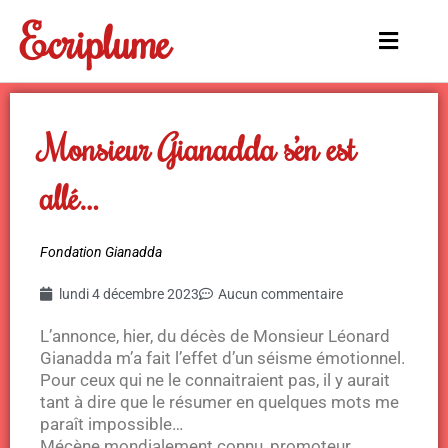
Aller
Ecriplume
au
Main
contenu
Menu
Monsieur Gianadda s’en est
allé…
Fondation Gianadda
lundi 4 décembre 2023
Aucun commentaire
L’annonce, hier, du décès de Monsieur Léonard
Gianadda m’a fait l’effet d’un séisme émotionnel.
Pour ceux qui ne le connaitraient pas, il y aurait
tant à dire que le résumer en quelques mots me
paraît impossible…
Mécène mondialement connu, promoteur,