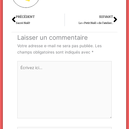
Précédent
Sui
PRÉCÉDENT
SUIVANT
Sacré Noël!
Le « Petit Noël » de l’atelier…
Laisser un commentaire
Votre adresse e-mail ne sera pas publiée.
Les
champs obligatoires sont indiqués avec
*
Écrivez
ici…