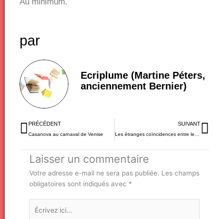
Au minimum.
par
Ecriplume (Martine Péters,
anciennement Bernier)
Précédent
Su
PRÉCÉDENT
SUIVANT
Casanova au carnaval de Venise
Les étranges coïncidences entre les destins de Lincoln et de Kennedy
Laisser un commentaire
Votre adresse e-mail ne sera pas publiée.
Les champs
obligatoires sont indiqués avec
*
Écrivez
ici…