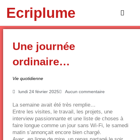
Aller
Ecriplume
au
Main
contenu
Menu
Une journée
ordinaire…
Vie quotidienne
lundi 24 février 2025
Aucun commentaire
La semaine avait été très remplie…
Entre les visites, le travail, les projets, une
interview passionnante et une liste de choses à
faire longue comme un jour sans Wi-Fi, le samedi
matin s’annonçait encore bien chargé.
Avec, en ligne de mire, un repas partagé le soir