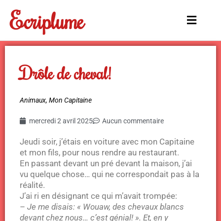
Aller
Ecriplume
au
Main
contenu
Menu
Drôle de cheval!
Animaux
,
Mon Capitaine
mercredi 2 avril 2025
Aucun commentaire
Jeudi soir, j’étais en voiture avec mon Capitaine
et mon fils, pour nous rendre au restaurant.
En passant devant un pré devant la maison, j’ai
vu quelque chose… qui ne correspondait pas à la
réalité.
J’ai ri en désignant ce qui m’avait trompée:
–
Je me disais: « Wouaw, des chevaux blancs
devant chez nous… c’est génial! ». Et, en y