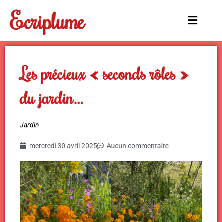
Aller
Ecriplume
au
Main
contenu
Menu
Les précieux « seconds rôles »
du jardin…
Jardin
mercredi 30 avril 2025
Aucun commentaire