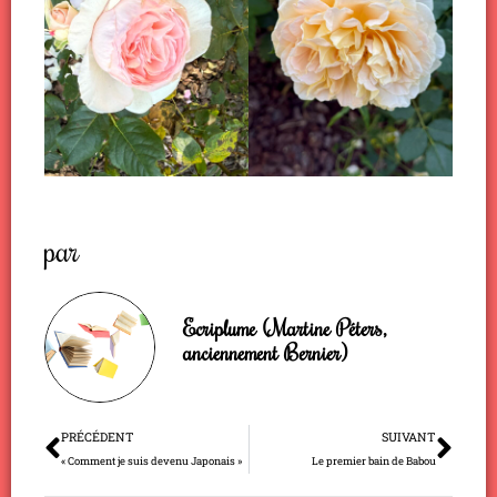
par
Ecriplume (Martine Péters,
anciennement Bernier)
Précédent
Sui
PRÉCÉDENT
SUIVANT
« Comment je suis devenu Japonais »
Le premier bain de Babou