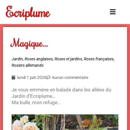
Aller
Ecriplume
au
Main
contenu
Menu
Magique…
Jardin
,
Roses anglaises
,
Roses et jardins
,
Roses françaises
,
Rosiers allemands
lundi 1 juin 2026
Aucun commentaire
Je vous emmène en balade dans les allées du
Jardin d’Ecriplume…
Ma bulle, mon refuge…