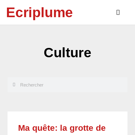
Aller
Ecriplume
au
Main
contenu
Menu
Culture
Rechercher
Rechercher
Ma quête: la grotte de