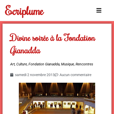
Aller
Ecriplume
au
Main
contenu
Menu
Divine soirée à la Fondation
Gianadda
Art
,
Culture
,
Fondation Gianadda
,
Musique
,
Rencontres
samedi 2 novembre 2013
Aucun commentaire