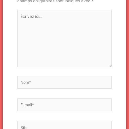
champs obligatoires sont indiqués avec
*
Écrivez
ici…
Nom*
E-
mail*
Site