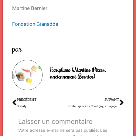
Martine Bernier
Fondation Gianadda
par
Ecriplume (Martine Péters,
anciennement Bernier)
Précédent
Sui
PRÉCÉDENT
SUIVANT
Gravity
L’intelligence de Chédigny, village jardin
Laisser un commentaire
Votre adresse e-mail ne sera pas publiée.
Les