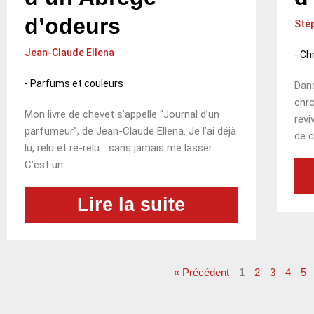
d’odeurs
Sté
Jean-Claude Ellena
-
Chr
-
Parfums et couleurs
Dans
chro
Mon livre de chevet s’appelle “Journal d’un
revi
parfumeur”, de Jean-Claude Ellena. Je l’ai déjà
de c
lu, relu et re-relu… sans jamais me lasser.
C’est un
Lire la suite
« Précédent
1
2
3
4
5