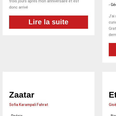
trois jours après mon anniversaire et est
-
Gé
donc arrivé
J’ai
Lire la suite
curi
Grat
dema
Zaatar
Et
Sofia Karampali Fahrat
Gisè
-
Poésie
-
Bi