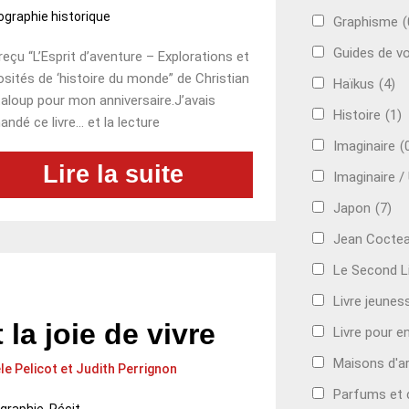
ographie historique
Graphisme
(
Guides de v
 reçu “L’Esprit d’aventure – Explorations et
osités de ‘histoire du monde” de Christian
Haïkus
(4)
aloup pour mon anniversaire.J’avais
Histoire
(1)
ndé ce livre… et la lecture
Imaginaire
(
Lire la suite
Imaginaire /
Japon
(7)
Jean Cocte
Le Second Li
Livre jeunes
 la joie de vivre
Livre pour e
Maisons d'ar
le Pelicot et Judith Perrignon
Parfums et 
ographie
,
Récit