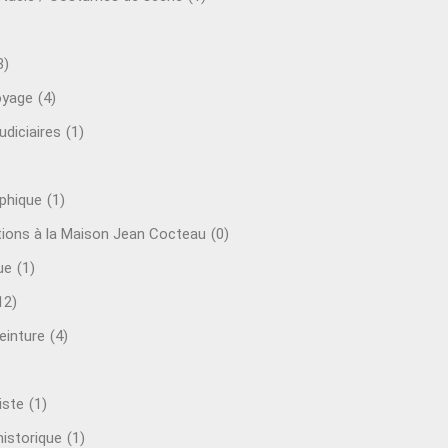
3)
oyage
(4)
udiciaires
(1)
aphique
(1)
tions à la Maison Jean Cocteau
(0)
ue
(1)
12)
einture
(4)
iste
(1)
istorique
(1)