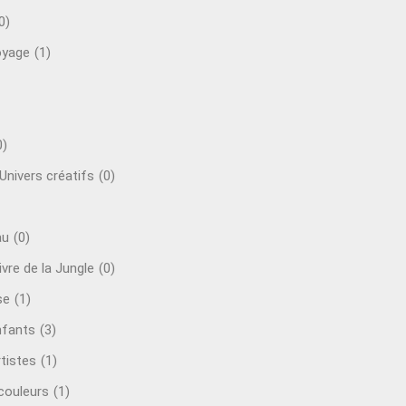
0)
oyage
(1)
0)
 Univers créatifs
(0)
au
(0)
vre de la Jungle
(0)
se
(1)
nfants
(3)
tistes
(1)
couleurs
(1)