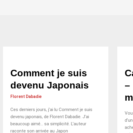
Page
Page
Page
Page
Pa
Comment je suis
C
devenu Japonais
–
m
Florent Dabadie
Ces derniers jours, j’ai lu Comment je suis
Vous
devenu japonais, de Florent Dabadie. J’ai
d’un
beaucoup aimé… sa simplicité. L’auteur
ache
raconte son arrivée au Japon