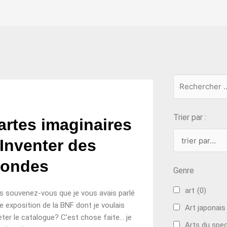
choix
ge
Trier par :
artes imaginaires
 Inventer des
ondes
Genre
art
(0)
 souvenez-vous que je vous avais parlé
e exposition de la BNF dont je voulais
Art japonais
ter le catalogue? C’est chose faite… je
Arts du spe