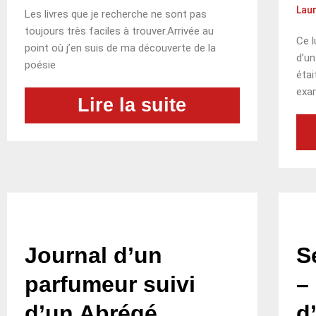
Laur
Les livres que je recherche ne sont pas
toujours très faciles à trouver.Arrivée au
Ce l
point où j’en suis de ma découverte de la
d’un
poésie
étai
exa
Lire la suite
Journal d’un
S
parfumeur suivi
–
d’un Abrégé
d