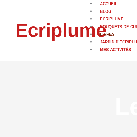
Aller
ACCUEIL
au
BLOG
contenu
ECRIPLUME
Ecriplume
BOUQUETS DE CU
LIVRES
JARDIN D’ECRIPL
MES ACTIVITÉS
L