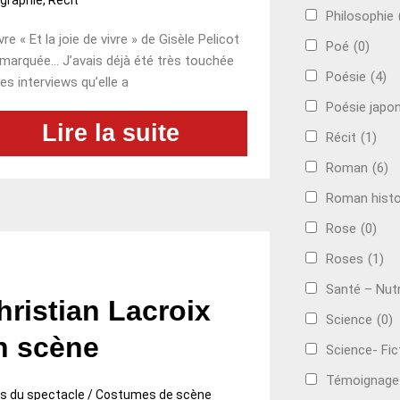
Philosophie
ivre « Et la joie de vivre » de Gisèle Pelicot
Poé
(0)
marquée… J’avais déjà été très touchée
Poésie
(4)
les interviews qu’elle a
Poésie japo
Lire la suite
Récit
(1)
Roman
(6)
Roman histo
Rose
(0)
Roses
(1)
Santé – Nutr
hristian Lacroix
Science
(0)
n scène
Science- Fic
Témoignage
ts du spectacle / Costumes de scène