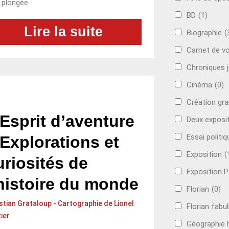
 plongée
BD
(1)
Lire la suite
Biographie
(
Carnet de v
Chroniques j
Cinéma
(0)
Création gr
’Esprit d’aventure
Deux exposi
Essai politiq
 Explorations et
Exposition
(
uriosités de
Exposition P
’histoire du monde
Florian
(0)
stian Grataloup - Cartographie de Lionel
Florian fabul
ier
Géographie h