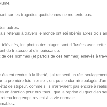
plume.
nant sur les tragédies quotidiennes ne me tente pas.
des autres.
is retenus à travers le monde ont été libérés après trois an
x télévisés, les photos des otages sont diffusées avec cette
ent de tristesse et d’impuissance.
rt de ces hommes (et parfois de ces femmes) enlevés à tra
 étaient rendus à la liberté, j’ai ressenti un réel soulagement
ur la première fois hier soir, ont pu s’endormir soulagés d’un
tat de stupeur, comme s’ils n’arrivaient pas encore à réal
rtes en émotion pour eux tous, que la reprise du quotidien s
etenu longtemps revient à la vie normale.
nommable…