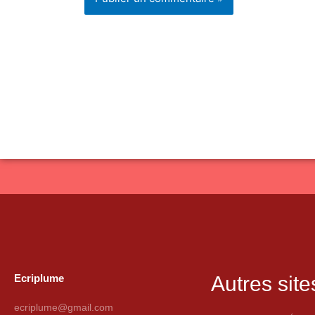
Ecriplume
Autres site
ecriplume@gmail.com