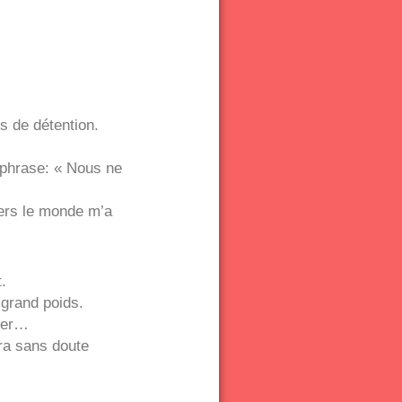
s de détention.
 phrase: « Nous ne
vers le monde m’a
.
 grand poids.
iser…
era sans doute