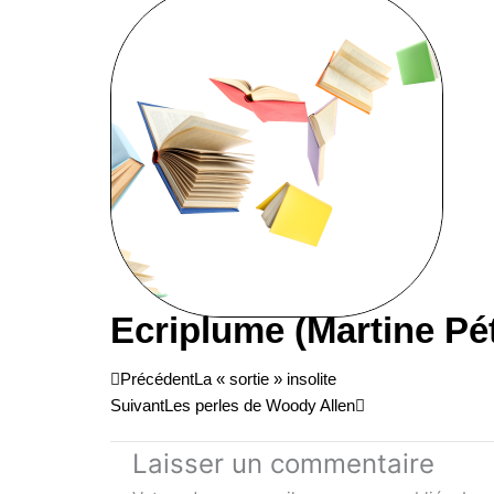
Ecriplume (Martine Pé
Précédent
Suivant
Précédent
La « sortie » insolite
Suivant
Les perles de Woody Allen
Laisser un commentaire