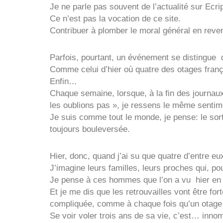
Je ne parle pas souvent de l’actualité sur Ecri
Ce n’est pas la vocation de ce site.
Contribuer à plomber le moral général en reve
Parfois, pourtant, un événement se distingue 
Comme celui d’hier où quatre des otages frança
Enfin…
Chaque semaine, lorsque, à la fin des journau
les oublions pas », je ressens le même sentim
Je suis comme tout le monde, je pense: le so
toujours bouleversée.
Hier, donc, quand j’ai su que quatre d’entre eux
J’imagine leurs familles, leurs proches qui, po
Je pense à ces hommes que l’on a vu hier en é
Et je me dis que les retrouvailles vont être fo
compliquée, comme à chaque fois qu’un otage r
Se voir voler trois ans de sa vie, c’est… in