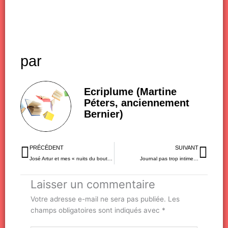
par
Ecriplume (Martine
Péters, anciennement
Bernier)
Précédent
Sui
PRÉCÉDENT
SUIVANT
José Artur et mes « nuits du bout des ondes »
Journal pas trop intime…
Laisser un commentaire
Votre adresse e-mail ne sera pas publiée.
Les
champs obligatoires sont indiqués avec
*