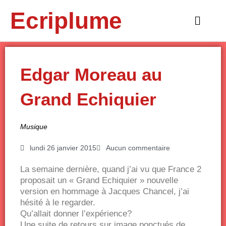
Aller
Ecriplume
au
Main
contenu
Menu
Edgar Moreau au
Grand Echiquier
Musique
lundi 26 janvier 2015
Aucun commentaire
La semaine dernière, quand j’ai vu que France 2
proposait un « Grand Echiquier » nouvelle
version en hommage à Jacques Chancel, j’ai
hésité à le regarder.
Qu’allait donner l’expérience?
Une suite de retours sur image ponctués de