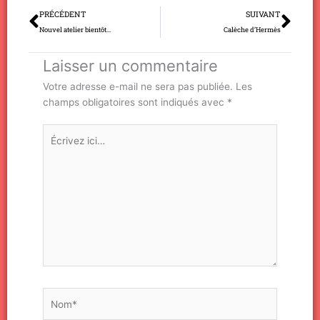
Précédent
Sui
PRÉCÉDENT
SUIVANT
Nouvel atelier bientôt…
Calèche d’Hermès
Laisser un commentaire
Votre adresse e-mail ne sera pas publiée.
Les
champs obligatoires sont indiqués avec
*
Écrivez
ici…
Nom*